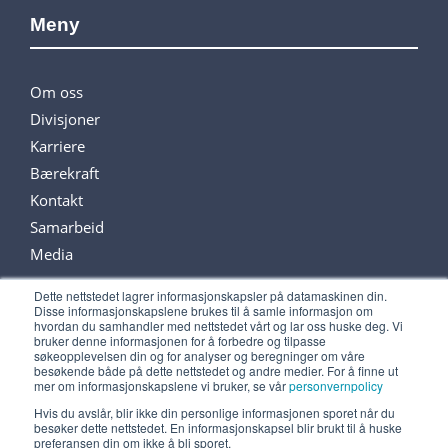
Meny
Om oss
Divisjoner
Karriere
Bærekraft
Kontakt
Samarbeid
Media
Dette nettstedet lagrer informasjonskapsler på datamaskinen din.
Disse informasjonskapslene brukes til å samle informasjon om
Følg oss på sosiale medier
hvordan du samhandler med nettstedet vårt og lar oss huske deg. Vi
bruker denne informasjonen for å forbedre og tilpasse
søkeopplevelsen din og for analyser og beregninger om våre
besøkende både på dette nettstedet og andre medier. For å finne ut
mer om informasjonskapslene vi bruker, se vår
personvernpolicy
Hvis du avslår, blir ikke din personlige informasjonen sporet når du
besøker dette nettstedet. En informasjonskapsel blir brukt til å huske
preferansen din om ikke å bli sporet.