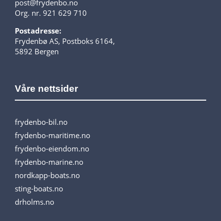
post@frydenbo.no
Org. nr. 921 629 710
Postadresse:
Frydenbø AS, Postboks 6164,
5892 Bergen
Våre nettsider
frydenbo-bil.no
frydenbo-maritime.no
frydenbo-eiendom.no
frydenbo-marine.no
nordkapp-boats.no
sting-boats.no
drholms.no