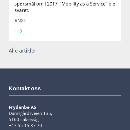
spørsmål om i 2017. “Mobility as a Service” ble
svaret.
NXT
Alle artikler
Kontakt oss
Frydenbø AS
Damsgårdsveien 135,
5160 Laksevåg
+47 55 15 37 70