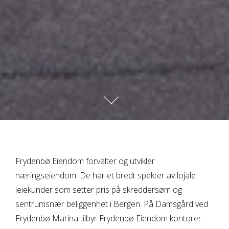
Frydenbø Eiendom forvalter og utvikler
næringseiendom. De har et bredt spekter av lojale
leiekunder som setter pris på skreddersøm og
sentrumsnær beliggenhet i Bergen. På Damsgård ved
Frydenbø Marina tilbyr Frydenbø Eiendom kontorer