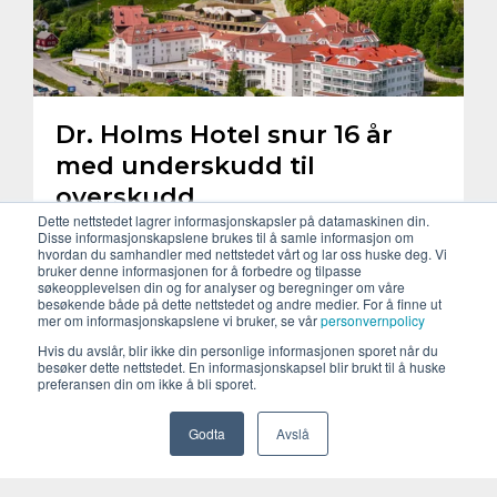
Dr. Holms Hotel snur 16 år
med underskudd til
overskudd
Dette nettstedet lagrer informasjonskapsler på datamaskinen din.
Disse informasjonskapslene brukes til å samle informasjon om
Etter 16 år på rad med underskudd kan Dr. Holms
hvordan du samhandler med nettstedet vårt og lar oss huske deg. Vi
Hotel nå vise til et positivt resultat for 2025.
bruker denne informasjonen for å forbedre og tilpasse
søkeopplevelsen din og for analyser og beregninger om våre
Omsetningen økte til 82,6 millioner kroner i 2025,
besøkende både på dette nettstedet og andre medier. For å finne ut
opp syv millioner kroner fra året før.
mer om informasjonskapslene vi bruker, se vår
personvernpolicy
Hvis du avslår, blir ikke din personlige informasjonen sporet når du
Pressemelding
Eiendom
besøker dette nettstedet. En informasjonskapsel blir brukt til å huske
preferansen din om ikke å bli sporet.
Godta
Avslå