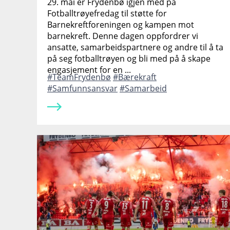
29. mai er Frydenbø igjen med på
Fotballtrøyefredag til støtte for
Barnekreftforeningen og kampen mot
barnekreft. Denne dagen oppfordrer vi
ansatte, samarbeidspartnere og andre til å ta
på seg fotballtrøyen og bli med på å skape
engasjement for en ...
TeamFrydenbø
Bærekraft
Samfunnsansvar
Samarbeid