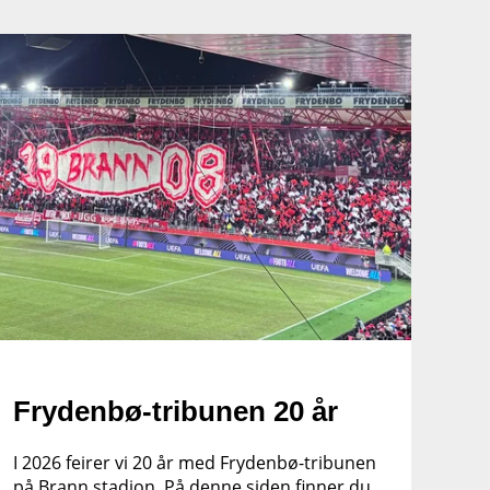
Frydenbø-tribunen 20 år
I 2026 feirer vi 20 år med Frydenbø-tribunen
på Brann stadion. På denne siden finner du