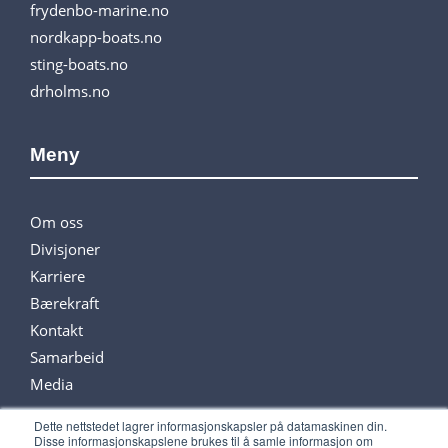
frydenbo-marine.no
nordkapp-boats.no
sting-boats.no
drholms.no
Meny
Om oss
Divisjoner
Karriere
Bærekraft
Kontakt
Samarbeid
Media
Dette nettstedet lagrer informasjonskapsler på datamaskinen din.
Disse informasjonskapslene brukes til å samle informasjon om