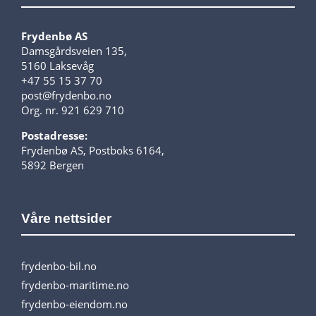
Frydenbø AS
Damsgårdsveien 135,
5160 Laksevåg
+47 55 15 37 70
post@frydenbo.no
Org. nr. 921 629 710
Postadresse:
Frydenbø AS, Postboks 6164,
5892 Bergen
Våre nettsider
frydenbo-bil.no
frydenbo-maritime.no
frydenbo-eiendom.no