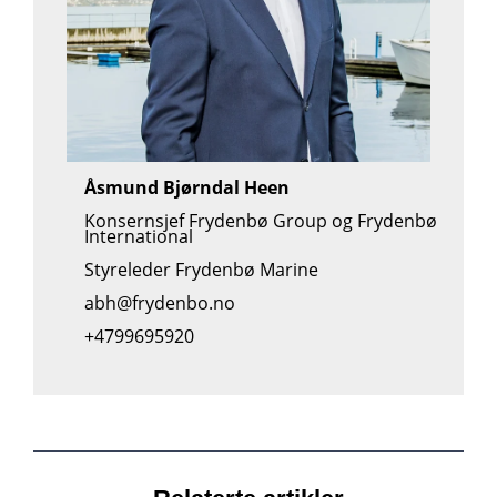
Åsmund Bjørndal Heen
Konsernsjef Frydenbø Group og Frydenbø
International
Styreleder Frydenbø Marine
abh@frydenbo.no
+4799695920