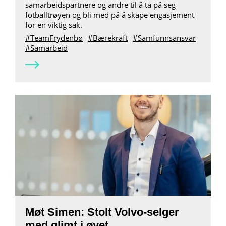
samarbeidspartnere og andre til å ta på seg
fotballtrøyen og bli med på å skape engasjement
for en viktig sak.
TeamFrydenbø
Bærekraft
Samfunnsansvar
Samarbeid
Møt Simen: Stolt Volvo-selger
med glimt i øyet