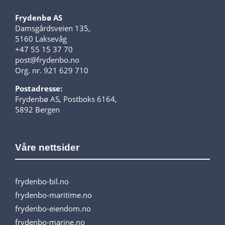
Frydenbø AS
Damsgårdsveien 135,
5160 Laksevåg
+47 55 15 37 70
post@frydenbo.no
Org. nr. 921 629 710
Postadresse:
Frydenbø AS, Postboks 6164,
5892 Bergen
Våre nettsider
frydenbo-bil.no
frydenbo-maritime.no
frydenbo-eiendom.no
frydenbo-marine.no