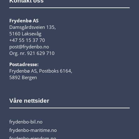
Kontakt oss
Frydenbø AS
Damsgårdsveien 135,
5160 Laksevåg
+47 55 15 37 70
post@frydenbo.no
Org. nr. 921 629 710
Postadresse:
Frydenbø AS, Postboks 6164,
5892 Bergen
Våre nettsider
frydenbo-bil.no
frydenbo-maritime.no
frydenbo-eiendom.no