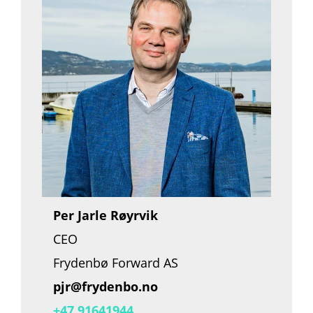
Per Jarle Røyrvik
CEO
Frydenbø Forward AS
pjr@frydenbo.no
+47 91641944