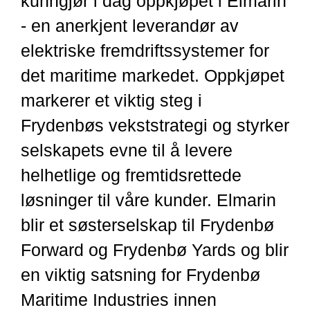
kunngjør i dag oppkjøpet
i
Elmarin
-
en anerkjent leverandør
av
elektriske
fremdriftssystemer
for
det maritime markedet.
Opp
kjøpet
markerer et viktig steg i
Frydenbøs
vekststrategi og styrker
selskapets
evne til å levere
helhetlige og fremtidsrettede
løsninger til våre kunder.
Elmarin
blir et søsterselskap til Frydenbø
Forward
og
Frydenbø Yards
og
blir
en
viktig satsning for Frydenbø
Maritime
I
ndustries
innen